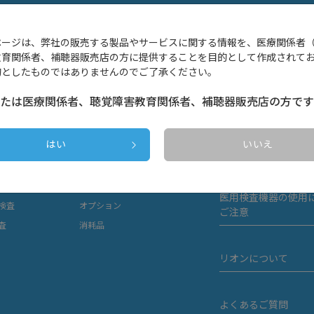
ページは、弊社の販売する製品やサービスに関する情報を、医療関係者
教育関係者、補聴器販売店の方に提供することを目的として作成されて
的としたものではありませんのでご了承ください。
製品構成例
たは医療関係者、聴覚障害教育関係者、補聴器販売店の方です
けオージオメータ
電子カルテ関連システム
医療機関における医
はい
いいえ
オージオメータ
聴力検査室
守点検記録について
オージオメータ
補聴器管理支援
スオージオメータ
幼児聴力検査
医用検査機器の使用
検査
オプション
ご注意
査
消耗品
リオンについて
よくあるご質問