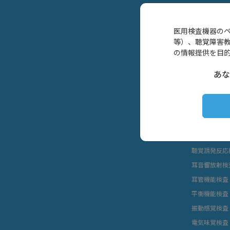
医用検査機器の
等）、聴覚障害
の情報提供を目
製品情報
あな
耳鼻咽喉科向
健診施設向け
学校保健向け
インピーダン
聴覚誘発反応
耳音響放射検
耳管機能検査
平衡機能検査
振動感覚検査
電気味覚検査