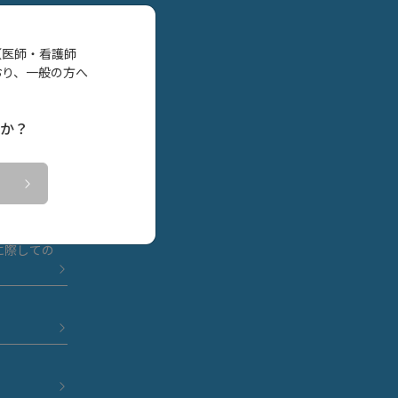
（医師・看護師
おり、一般の方へ
か？
療機器の保
に際しての