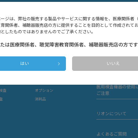
ページは、弊社の販売する製品やサービスに関する情報を、医療関係者
教育関係者、補聴器販売店の方に提供することを目的として作成されて
的としたものではありませんのでご了承ください。
製品構成例
たは医療関係者、聴覚障害教育関係者、補聴器販売店の方です
けオージオメータ
電子カルテ関連システム
医療機関における医
はい
いいえ
オージオメータ
聴力検査室
守点検記録について
オージオメータ
補聴器管理支援
スオージオメータ
幼児聴力検査
医用検査機器の使用
検査
オプション
ご注意
査
消耗品
リオンについて
よくあるご質問