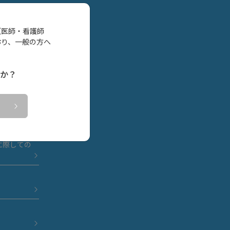
（医師・看護師
おり、一般の方へ
か？
療機器の保
に際しての