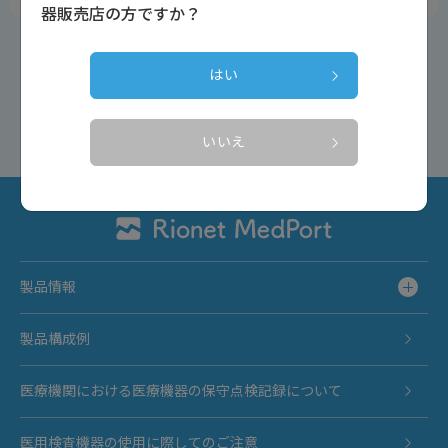
器販売店の方ですか？
はい
戻る
いいえ
製品情報
製品構成例
医療機関における医療機器の保守点検記録について
医用検査機器の使用に際してのご注意