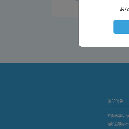
あな
製品情報
耳鼻咽喉科向
健診施設向け