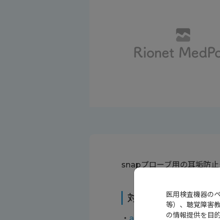
snapプローブ用の耳垢防
医用検査機器の
対象機種
等）、聴覚障害
の情報提供を目
・
audioscreener 2