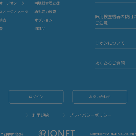
オージオメータ
補聴器管理支援
スオージオメータ
幼児聴力検査
医用検査機器の使用
検査
オプション
ご注意
査
消耗品
リオンについて
よくあるご質問
ログイン
お問い合わせ
利用規約
プライバシーポリシー
Copyright © RION Co.,Ltd. All 