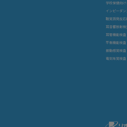
学校保健向け
インピーダン
聴覚誘発反応
耳音響放射検
耳管機能検査
平衡機能検査
振動感覚検査
電気味覚検査