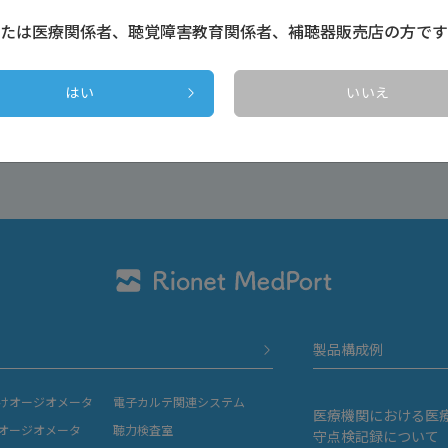
たは医療関係者、聴覚障害教育関係者、補聴器販売店の方です
はい
いいえ
戻る
製品構成例
けオージオメータ
電子カルテ関連システム
医療機関における医
オージオメータ
聴力検査室
守点検記録について