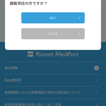
器販売店の方ですか？
はい
戻る
いいえ
製品情報
製品構成例
医療機関における医療機器の保守点検記録について
医用検査機器の使用に際してのご注意